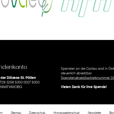
ndenkonto
Spenden an die Caritas sind in Öst
steuerlich absetzbar.
 der Diözese St. Pölten
Spendenabsetzbarkeitsnummer S
AT28 3258 5000 0007 6000
RLNWATWWOBG
Vielen Dank für Ihre Spende!
um
Sitemap
Datenschutz
Hinweisgeberschutz
Newsletter
Bar