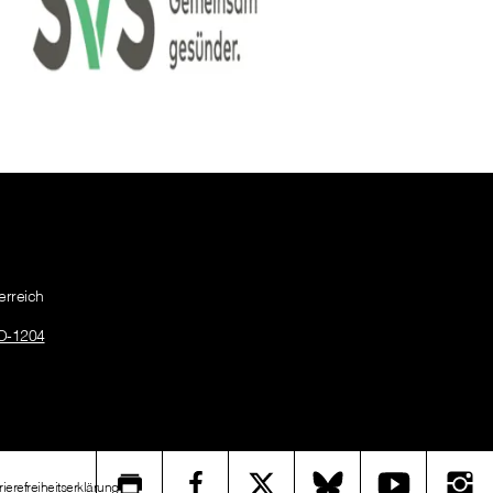
erreich
O-1204
rierefreiheitserklärung