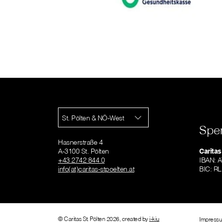
St. Pölten & NÖ-West
Spe
Hasnerstraße 4
A-3100 St. Pölten
Caritas
+43 2742 844 0
IBAN: 
info(at)caritas-stpoelten.at
BIC: 
© Caritas St. Pölten 2026, created by
i-kiu
Impress