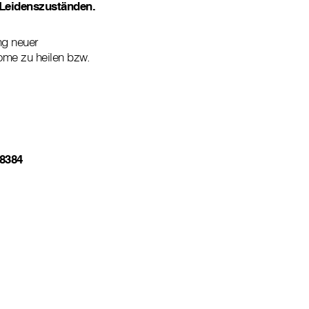
 Leidenszuständen.
ng neuer
ome zu heilen bzw.
48384