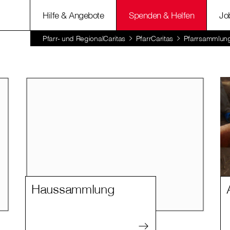
Hilfe & Angebote
Spenden & Helfen
Jo
Pfarr- und RegionalCaritas
PfarrCaritas
Pfarrsammlun
Haussammlung