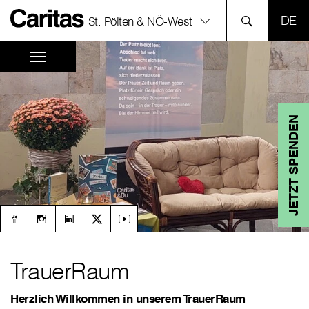
SPR
St. Pölten & NÖ-West
JETZT SPENDEN
TrauerRaum
Herzlich Willkommen in unserem TrauerRaum