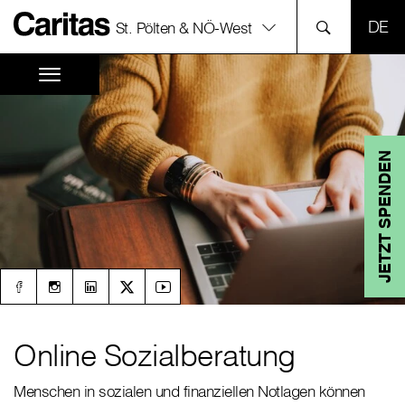
SPR
St. Pölten & NÖ-West
JETZT SPENDEN
Online Sozialberatung
Menschen in sozialen und finanziellen Notlagen können