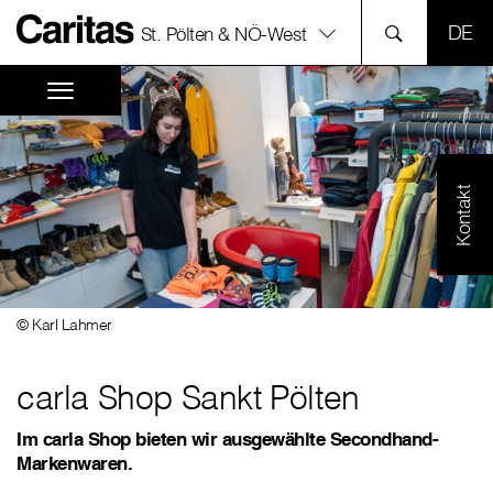
SPR
St. Pölten & NÖ-West
Kontakt
© Karl Lahmer
carla Shop Sankt Pölten
Im carla Shop bieten wir ausgewählte Secondhand-
Markenwaren.