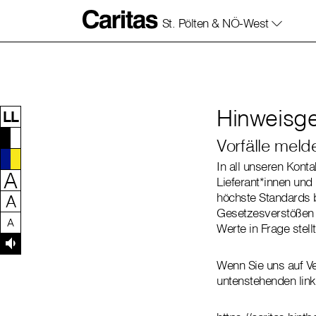
St. Pölten & NÖ-West
Zum Inhalt dieser Seite
Zur Navigation
Zum Footer dieser Seite
Hinweisg
LL
Vorfälle meld
In all unseren Konta
A
Lieferant*innen und
höchste Standards b
A
Gesetzesverstößen 
A
Werte in Frage stellt
Wenn Sie uns auf Ve
untenstehenden lin