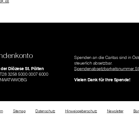
ox.at
ndenkonto
Spenden an die Caritas sind in Öst
steuerlich absetzbar.
 der Diözese St. Pölten
Spendenabsetzbarkeitsnummer S
AT28 3258 5000 0007 6000
RLNWATWWOBG
Vielen Dank für Ihre Spende!
um
Sitemap
Datenschutz
Hinweisgeberschutz
Newsletter
Bar