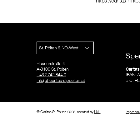
https://caritas.hintb
St. Pölten & NÖ-West
Spe
Hasnerstraße 4
A-3100 St. Pölten
Caritas
+43 2742 844 0
IBAN: 
info(at)caritas-stpoelten.at
BIC: 
© Caritas St. Pölten 2026, created by
i-kiu
Impress