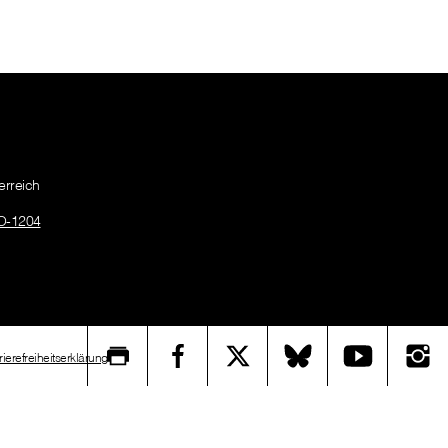
erreich
O-1204
rierefreiheitserklärung