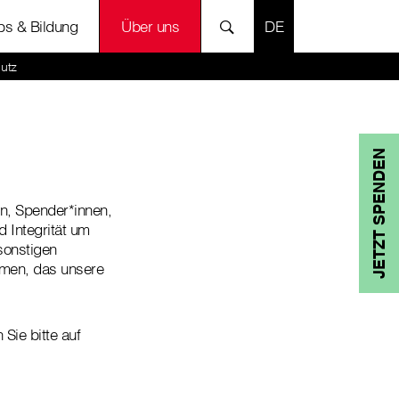
SPRACHE AUSWÄH
bs & Bildung
Über uns
utz
JETZT SPENDEN
nen, Spender*innen,
 Integrität um
sonstigen
mmen, das unsere
Sie bitte auf