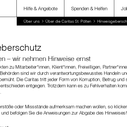
Hilfe & Angebote
Spenden & Helfen
Jo
Über uns
Über die Caritas St. Pölten
Hinweisgebersch
eberschutz
en – wir nehmen Hinweise ernst
kten zu Mitarbeiter*innen, Klient*innen, Freiwilligen, Partner*in
 Behörden sind wir durch verantwortungsbewusstes Handeln und
emüht. Die Caritas tritt jeder Form von Korruption, Betrug und 
entschieden entgegen. Trotzdem kann es zu Fehlverhalten ko
.
rstöße oder Missstände aufmerksam machen wollen, so klicken 
k und befolgen Sie die Anweisungen zur Abgabe des Hinweises!