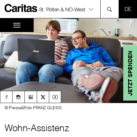
SPR
St. Pölten & NÖ-West
JETZT SPENDEN
© Presse&Foto FRANZ GLEISS
Wohn-Assistenz