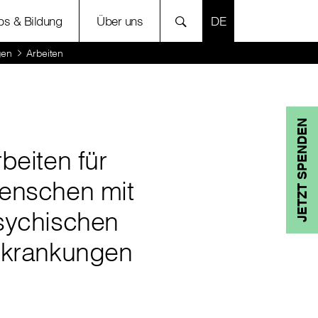
SPRACHE AUSWÄH
bs & Bildung
Über uns
gen
Arbeiten
JETZT SPENDEN
beiten für
enschen mit
sychischen
rkrankungen