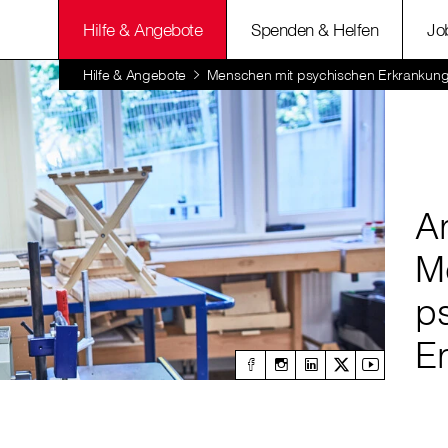
Hilfe & Angebote
Spenden & Helfen
Jo
Hilfe & Angebote
Menschen mit psychischen Erkrankun
Ar
M
p
E