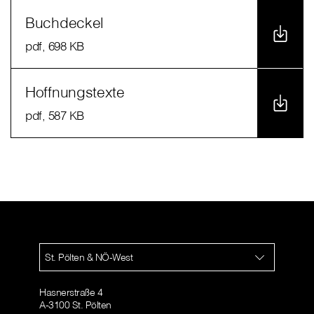
Buchdeckel
pdf
, 698 KB
Hoffnungstexte
pdf
, 587 KB
St. Pölten & NÖ-West
Hasnerstraße 4
A-3100 St. Pölten