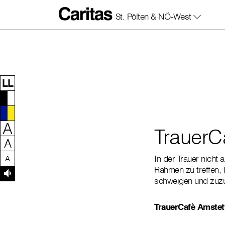
St. Pölten & NÖ-West
Zum Inhalt dieser Seite
Zur Navigation
Zum Footer dieser Seite
LL
A
TrauerC
A
In der Trauer nicht
A
Rahmen zu treffen, 
schweigen und zuz
TrauerCafè Amstet