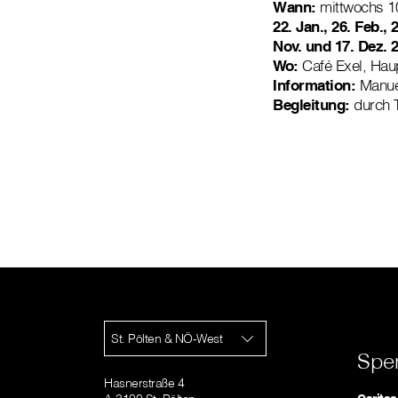
Wann:
mittwochs 10
22. Jan., 26. Feb., 2
Nov. und 17. Dez. 
Wo:
Café Exel, Haup
Information:
Manuel
Begleitung:
durch T
St. Pölten & NÖ-West
Spe
Hasnerstraße 4