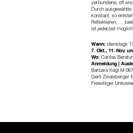
verbundene, oft ers
Durch ausgewählte I
konstant, so entste
Reflektieren, … bie
ist jederzeit möglich
Wann:
dienstags 17
7. Okt., 11. Nov. un
Wo:
Caritas Beratu
Anmeldung | Ausku
Barbara Kögl M 067
Gerti Ziselsberger 
Freiwilliger Unkoste