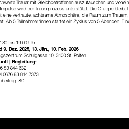
chwerte Trauer mit Gleichbetroffenen auszutauschen und vonein
mpulse wird der Trauerprozess unterstützt. Die Gruppe bleibt f
ht eine vertraute, achtsame Atmosphäre, die Raum zum Trauern,
tet. Ab 5 Teilnehmer*innen startet ein Zyklus von 5 Abenden. Ein
.
:30 bis 19:00 Uhr
d 9. Dez. 2025, 13. Jän., 10. Feb. 2026
ngszentrum Schulgasse 10, 3100 St. Pölten
nft | Begleitung:
6 83 844 632
M 0676 83 844 7373
nbeitrag: 8€