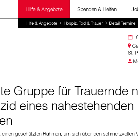
Hilfe & Angebote
Spenden & Helfen
Jo
Hilfe & Angebote
Hospiz, Tod & Trauer
Detail Termine
Ca
St. 
Mo
ete Gruppe für Trauernde 
zid eines nahestehenden
en
t einen geschützten Rahmen, um sich über den schmerzvollen Ve