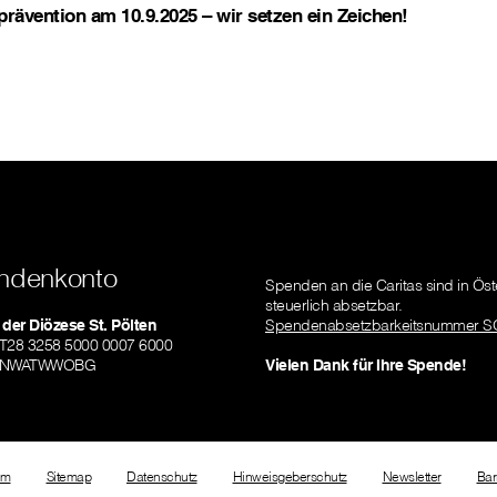
prävention am 10.9.2025 – wir setzen ein Zeichen!
ndenkonto
Spenden an die Caritas sind in Öst
steuerlich absetzbar.
 der Diözese St. Pölten
Spendenabsetzbarkeitsnummer S
AT28 3258 5000 0007 6000
RLNWATWWOBG
Vielen Dank für Ihre Spende!
um
Sitemap
Datenschutz
Hinweisgeberschutz
Newsletter
Bar