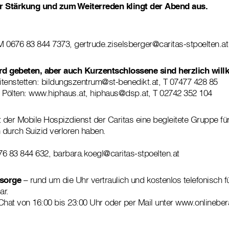
r Stärkung und zum Weiterreden klingt der Abend aus.
 M 0676 83 844 7373, gertrude.ziselsberger@caritas-stpoelten.at
 gebeten, aber auch Kurzentschlossene sind herzlich wil
eitenstetten: bildungszentrum@st-benedikt.at, T 07477 428 85
t. Pölten: www.hiphaus.at, hiphaus@dsp.at, T 02742 352 104
t der Mobile Hospizdienst der Caritas eine begleitete Gruppe für
durch Suizid verloren haben.
6 83 844 632, barbara.koegl@caritas-stpoelten.at
lsorge
– rund um die Uhr vertraulich und kostenlos telefonisch f
ar.
Chat von 16:00 bis 23:00 Uhr oder per Mail unter www.onlineber