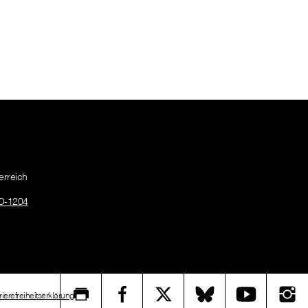
erreich
O-1204
rierefreiheitserklärung