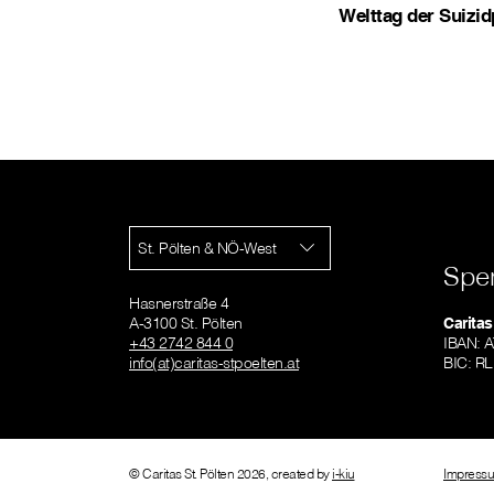
Welttag der Suizid
St. Pölten & NÖ-West
Spe
Hasnerstraße 4
A-3100 St. Pölten
Caritas
+43 2742 844 0
IBAN: 
info(at)caritas-stpoelten.at
BIC: 
© Caritas St. Pölten 2026, created by
i-kiu
Impress