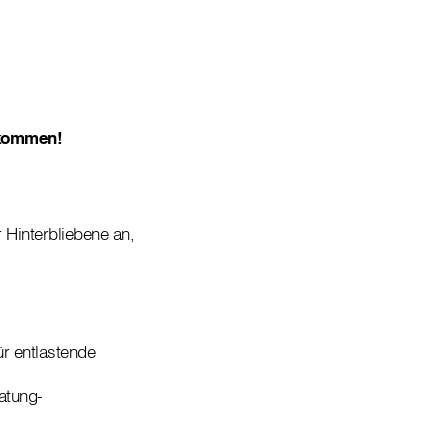
lkommen!
 Hinterbliebene an,
ür entlastende
atung-