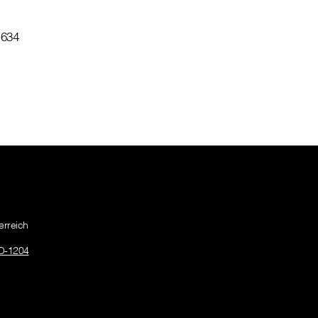
 634
erreich
O-1204