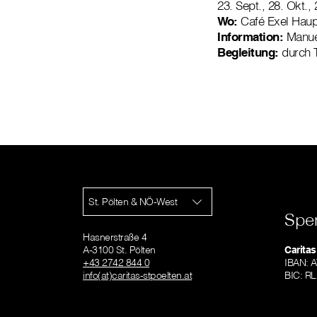
23. Sept., 28. Okt.,
Wo:
Café Exel Haup
Information:
Manuel
Begleitung:
durch 
St. Pölten & NÖ-West
Spe
Hasnerstraße 4
A-3100 St. Pölten
Caritas
+43 2742 844 0
IBAN: 
info(at)caritas-stpoelten.at
BIC: 