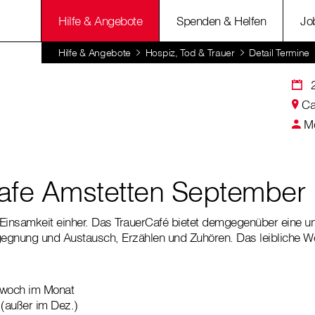
Hilfe & Angebote
Spenden & Helfen
Jo
Hilfe & Angebote
Hospiz, Tod & Trauer
Detail Termine
Ca
Mo
afe Amstetten September
t Einsamkeit einher. Das TrauerCafé bietet demgegenüber eine
egnung und Austausch, Erzählen und Zuhören. Das leibliche 
twoch im Monat
 (außer im Dez.)