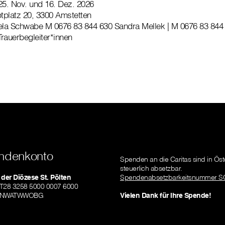
 25. Nov. und 16. Dez. 2026
tplatz 20, 3300 Amstetten
a Schwabe M 0676 83 844 630 Sandra Mellek | M 0676 83 844
Trauerbegleiter*innen
ndenkonto
Spenden an die Caritas sind in Öst
steuerlich absetzbar.
 der Diözese St. Pölten
Spendenabsetzbarkeitsnummer S
AT28 3258 5000 0007 6000
RLNWATWWOBG
Vielen Dank für Ihre Spende!