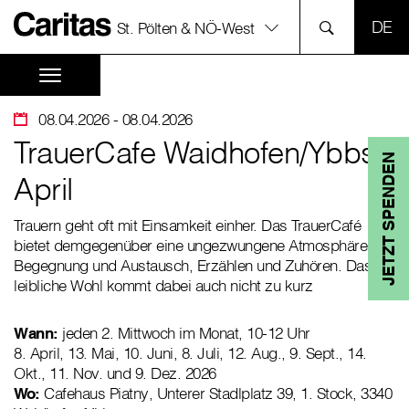
SPR
St. Pölten & NÖ-West
08.04.2026
- 08.04.2026
TrauerCafe Waidhofen/Ybbs
JETZT SPENDEN
April
Trauern geht oft mit Einsamkeit einher. Das TrauerCafé
bietet demgegenüber eine ungezwungene Atmosphäre für
Begegnung und Austausch, Erzählen und Zuhören. Das
leibliche Wohl kommt dabei auch nicht zu kurz
Wann:
jeden 2. Mittwoch im Monat, 10-12 Uhr
8. April, 13. Mai, 10. Juni, 8. Juli, 12. Aug., 9. Sept., 14.
Okt., 11. Nov. und 9. Dez. 2026
Wo:
Cafehaus Piatny, Unterer Stadlplatz 39, 1. Stock, 3340