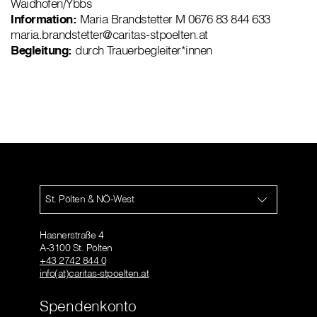
Waidhofen/Ybbs
Information:
Maria Brandstetter M 0676 83 844 633
maria.brandstetter@caritas-stpoelten.at
Begleitung:
durch Trauerbegleiter*innen
St. Pölten & NÖ-West
Hasnerstraße 4
A-3100 St. Pölten
+43 2742 844 0
info(at)caritas-stpoelten.at
Spendenkonto