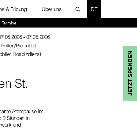
SPRACHE AUSWÄH
bs & Bildung
Über uns
l Termine
07.05.2026
- 07.05.2026
. Pölten/Pielachtal
biler Hospizdienst
JETZT SPENDEN
n St.
ilsame Atempause im
d 2 Stunden in
hwerk und