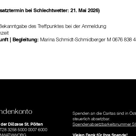
rsatztermin bei Schlechtwetter: 21. Mai 2026)
Bekanntgabe des Treffpunktes bei der Anmeldung
hzeit
nft | Begleitung:
Marina Schmidt-Schmidberger M 0676 838 4
ndenkonto
Spenden an die Caritas sind in Öst
steuerlich absetzbar.
 der Diözese St. Pölten
Spendenabsetzbarkeitsnummer S
AT28 3258 5000 0007 6000
RLNWATWWOBG
Vielen Dank für Ihre Spende!