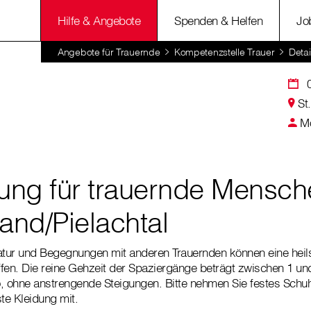
Hilfe & Angebote
Spenden & Helfen
Jo
Angebote für Trauernde
Kompetenzstelle Trauer
Detai
St
Mo
ng für trauernde Mensche
and/Pielachtal
tur und Begegnungen mit anderen Trauernden können eine he
affen. Die reine Gehzeit der Spaziergänge beträgt zwischen 1 un
 ohne anstrengende Steigungen. Bitte nehmen Sie festes Schu
te Kleidung mit.