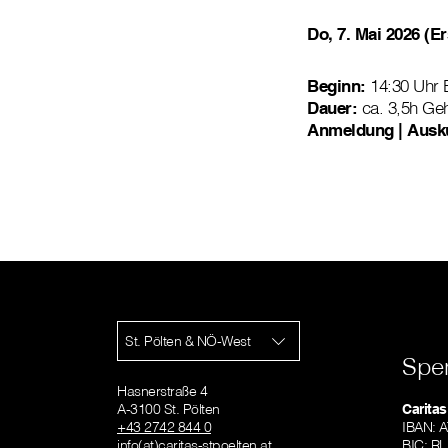
Do, 7. Mai 2026 (E
Beginn:
14:30 Uhr 
Dauer:
ca. 3,5h Ge
Anmeldung | Ausku
St. Pölten & NÖ-West
Spe
Hasnerstraße 4
A-3100 St. Pölten
Caritas
+43 2742 844 0
IBAN: 
info(at)caritas-stpoelten.at
BIC: 