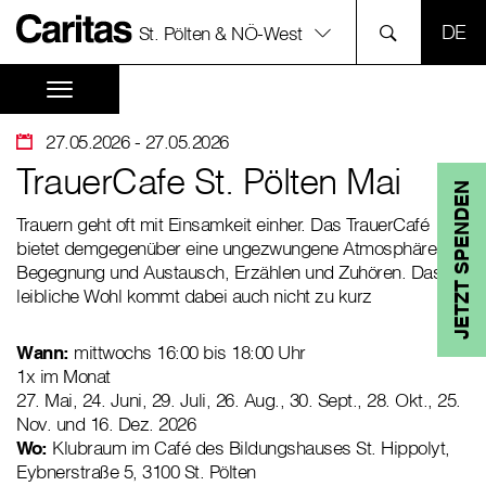
SPR
St. Pölten & NÖ-West
27.05.2026
- 27.05.2026
TrauerCafe St. Pölten Mai
JETZT SPENDEN
Trauern geht oft mit Einsamkeit einher. Das TrauerCafé
bietet demgegenüber eine ungezwungene Atmosphäre für
Begegnung und Austausch, Erzählen und Zuhören. Das
leibliche Wohl kommt dabei auch nicht zu kurz
Wann:
mittwochs 16:00 bis 18:00 Uhr
1x im Monat
27. Mai, 24. Juni, 29. Juli, 26. Aug., 30. Sept., 28. Okt., 25.
Nov. und 16. Dez. 2026
Wo:
Klubraum im Café des Bildungshauses St. Hippolyt,
Eybnerstraße 5, 3100 St. Pölten