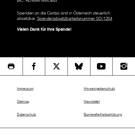
BIC: RLNWATWWOBG
Spenden an die Caritas sind in Österreich steuerlich
absetzbar.
Spendenabsetzbarkeitsnummer SO-1204
Vielen Dank für Ihre Spende!
Impressum
Hinweisgeberschutz
Sitemap
Newsletter
Datenschutz
Barrierefreiheitserklärung