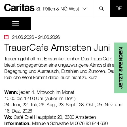
SPR
St. Pölten & NÖ-West
24.06.2026
- 24.06.2026
TrauerCafe Amstetten Juni
JETZT SPENDEN
Trauern geht oft mit Einsamkeit einher. Das TrauerCafé
bietet demgegenüber eine ungezwungene Atmosphäre für
Begegnung und Austausch, Erzählen und Zuhören. Das
leibliche Wohl kommt dabei auch nicht zu kurz
Wann:
jeden 4. Mittwoch im Monat
10:00 bis 12:00 Uhr (außer im Dez.)
24. Juni, 22. Juli, 26. Aug., 23. Sept., 28. Okt., 25. Nov. und
16. Dez. 2026
Wo:
Café Exel Hauptplatz 20, 3300 Amstetten
Information:
Manuela Schwabe M 0676 83 844 630