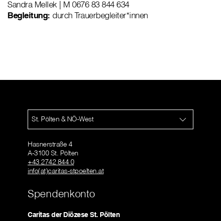
Sandra Mellek | M 0676 83 844 634
Begleitung:
durch Trauerbegleiter*innen
St. Pölten & NÖ-West
Hasnerstraße 4
A-3100 St. Pölten
+43 2742 844 0
info(at)caritas-stpoelten.at
Spendenkonto
Caritas der Diözese St. Pölten