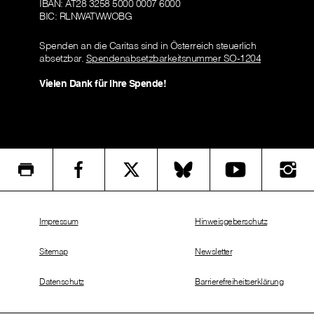
IBAN: AT28 3258 5000 0007 6000
BIC: RLNWATWWOBG
Spenden an die Caritas sind in Österreich steuerlich
absetzbar.
Spendenabsetzbarkeitsnummer SO-1204
Vielen Dank für Ihre Spende!
Impressum
Hinweisgeberschutz
Sitemap
Newsletter
Datenschutz
Barrierefreiheitserklärung