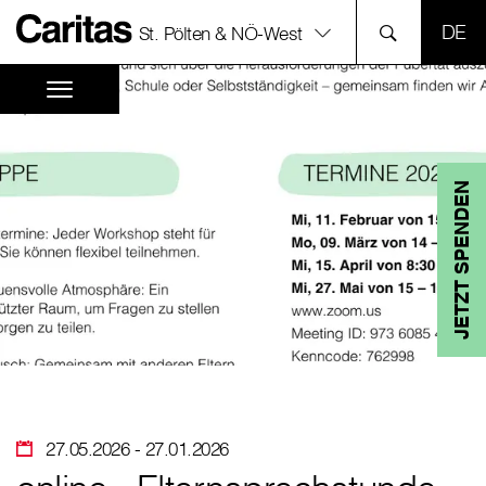
SPR
St. Pölten & NÖ-West
JETZT SPENDEN
27.05.2026
- 27.01.2026