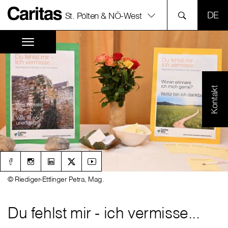
SPR
St. Pölten & NÖ-West
Kontakt
© Riediger-Ettlinger Petra, Mag.
Du fehlst mir - ich vermisse...