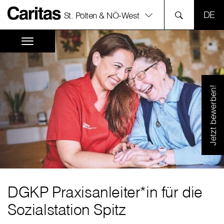
SPR
St. Pölten & NÖ-West
Jetzt bewerben!
DGKP Praxisanleiter*in für die
Sozialstation Spitz