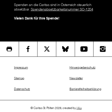
Spenden an die Caritas sind in Österreich steuerlich
absetzbar.
Spendenabsetzbarkeitsnummer SO-1204
Vielen Dank für Ihre Spende!
Impressum
Hinweisgeberschutz
Sitemap
Newsletter
Datenschutz
Barrierefreiheitserklärung
© Caritas St. Pölten 2026, created by
i-kiu