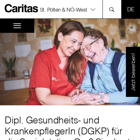
SPR
St. Pölten & NÖ-West
Jetzt bewerben!
Dipl. Gesundheits- und
KrankenpflegerIn (DGKP) für