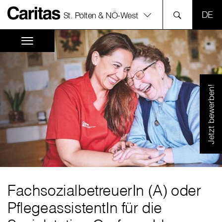
SPR
St. Pölten & NÖ-West
Jetzt bewerben!
FachsozialbetreuerIn (A) oder
PflegeassistentIn für die