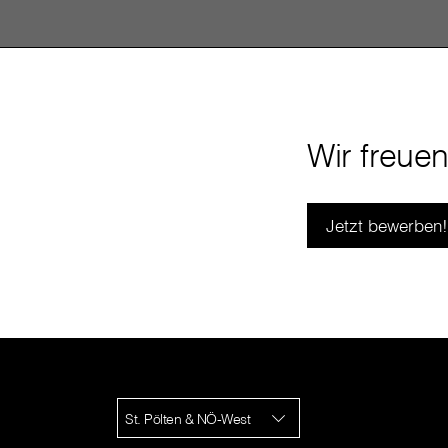
Wir freue
Jetzt bewerben!
St. Pölten & NÖ-West