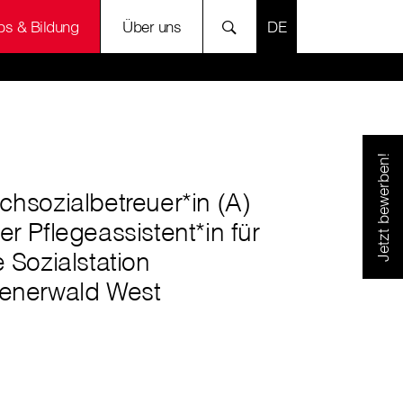
SPRACHE AUSWÄH
bs & Bildung
Über uns
Jetzt bewerben!
chsozialbetreuer*in (A)
er Pflegeassistent*in für
e Sozialstation
enerwald West