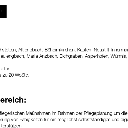
!
hstetten, Altlengbach, Böheimkirchen, Kasten, Neustift-Innerma
Neulengbach, Maria Anzbach, Eichgraben, Asperhofen, Würmla, 
ofort
s zu 20 WoStd.
ereich:
flegerischen Maßnahmen im Rahmen der Pflegeplanung um die 
rung von Fähigkeiten für ein möglichst selbstständiges und eig
nterstützen