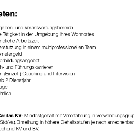
eten:
fgaben- und Verantwortungsbereich
 Tätigkeit in der Umgebung Ihres Wohnortes
undliche Arbeitszeit
rstützung in einem multiprofessionellen Team
ometergeld
erbildungsangebot
h- und Führungskarrieren
/Einzel-) Coaching und Intervision
ab 2.Dienstjahr
Tage
hrlich
aritas KV:
Mindestgehalt mit Vorerfahrung in Verwendungsgrup
Std/Va).Einreihung in höhere Gehaltsstufen je nach anrechenbar
echend KV und BV.