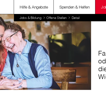
Hilfe & Angebote
Spenden & Helfen
Jo
Jobs & Bildung
Offene Stellen
Detail
Fa
od
di
Wi