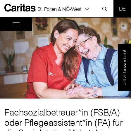
SPR
St. Pölten & NÖ-West
Jetzt bewerben!
Fachsozialbetreuer*in (FSB
/
A)
oder Pflegeassistent*in (PA) für