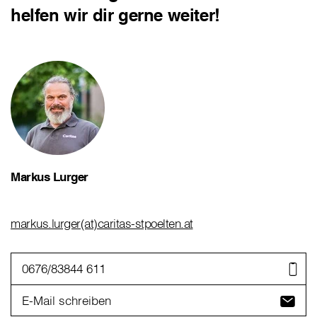
helfen wir dir gerne weiter!
Markus Lurger
markus.lurger(at)caritas-stpoelten.at
0676/83844 611
E-Mail schreiben