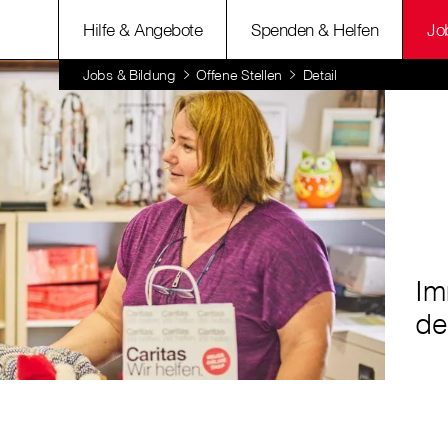
Hilfe & Angebote
Spenden & Helfen
Jo
Jobs & Bildung
Offene Stellen
Detail
Im
de