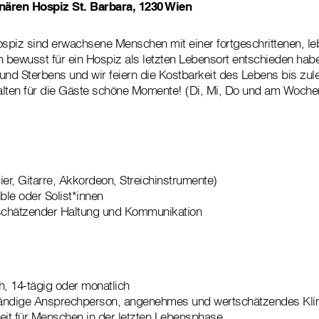
onären Hospiz St. Barbara, 1230 Wien
spiz sind erwachsene Menschen mit einer fortgeschrittenen, 
h bewusst für ein Hospiz als letzten Lebensort entschieden hab
und Sterbens und wir feiern die Kostbarkeit des Lebens bis zule
alten für die Gäste schöne Momente! (Di, Mi, Do und am Woche
ier, Gitarre, Akkordeon, Streichinstrumente)
le oder Solist*innen
schätzender Haltung und Kommunikation
h, 14-tägig oder monatlich
ständige Ansprechperson, angenehmes und wertschätzendes Kl
gkeit für Menschen in der letzten Lebensphase