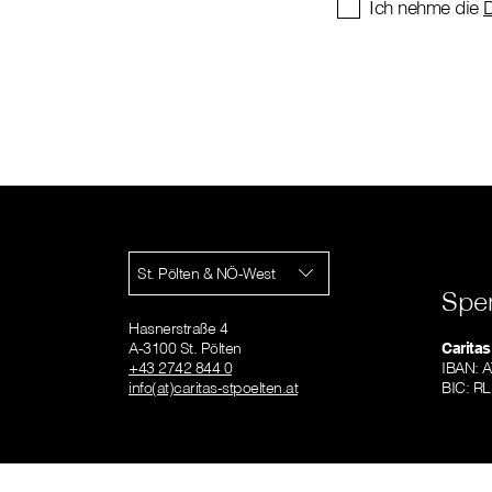
Ich nehme die
D
St. Pölten & NÖ-West
Spe
Hasnerstraße 4
A-3100 St. Pölten
Caritas
+43 2742 844 0
IBAN: 
info(at)caritas-stpoelten.at
BIC: 