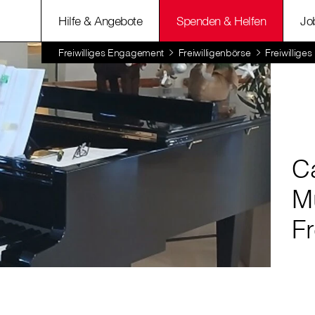
Hilfe & Angebote
Spenden & Helfen
Jo
Freiwilliges Engagement
Freiwilligenbörse
Freiwillige
Ca
M
F