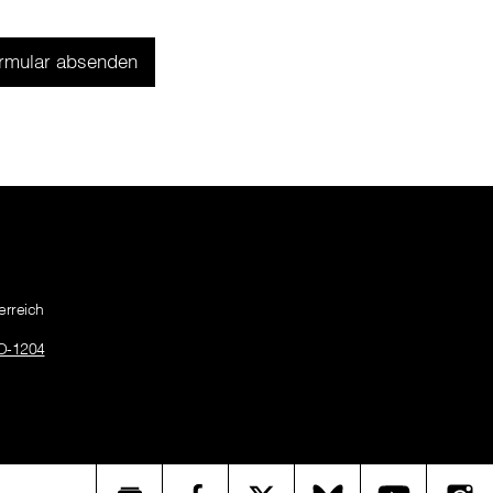
erreich
O-1204