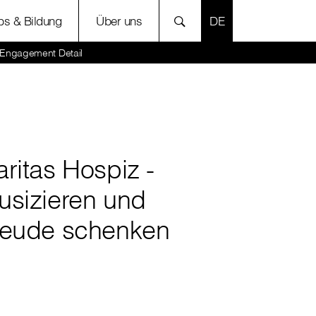
SPRACHE AUSWÄH
bs & Bildung
Über uns
s Engagement Detail
ritas Hospiz -
usizieren und
reude schenken