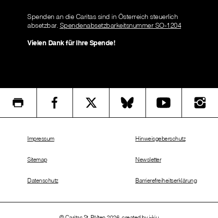
Spenden an die Caritas sind in Österreich steuerlich
absetzbar.
Spendenabsetzbarkeitsnummer SO-1204
Vielen Dank für Ihre Spende!
Impressum
Hinweisgeberschutz
Sitemap
Newsletter
Datenschutz
Barrierefreiheitserklärung
© Caritas St. Pölten 2026, created by
i-kiu