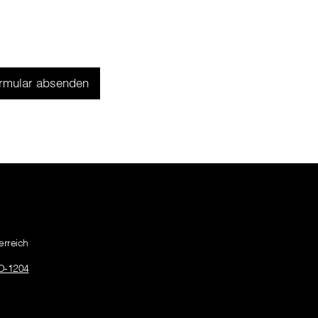
erreich
O-1204