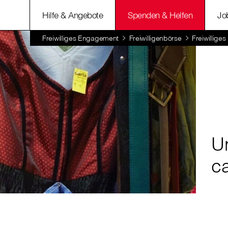
Hilfe & Angebote
Spenden & Helfen
Jo
Freiwilliges Engagement
Freiwilligenbörse
Freiwillige
U
c