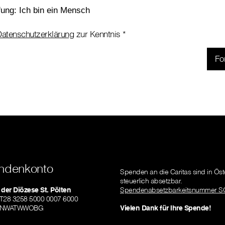
atenschutzerklärung
zur Kenntnis
*
ndenkonto
Spenden an die Caritas sind in Öst
steuerlich absetzbar.
 der Diözese St. Pölten
Spendenabsetzbarkeitsnummer S
AT28 3258 5000 0007 6000
RLNWATWWOBG
Vielen Dank für Ihre Spende!