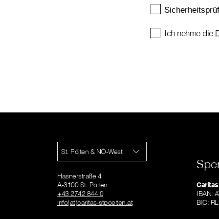
Ich nehme die
D
St. Pölten & NÖ-West
Spe
Hasnerstraße 4
A-3100 St. Pölten
Caritas
+43 2742 844 0
IBAN: 
info(at)caritas-stpoelten.at
BIC: 