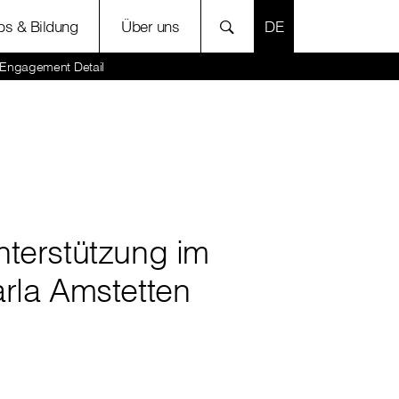
SPRACHE AUSWÄH
bs & Bildung
Über uns
s Engagement Detail
nterstützung im
arla Amstetten