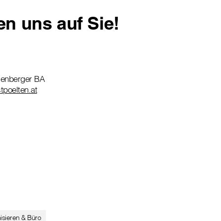
en uns auf Sie!
ienberger BA
stpoelten.at
sieren & Büro