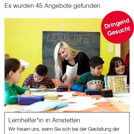
Es wurden 45 Angebote gefunden.
D
ri
n
g
e
n
d
G
e
s
u
c
ht
Lernhelfer*in in Amstetten
Wir freuen uns, wenn Sie sich bei der Gestaltung der