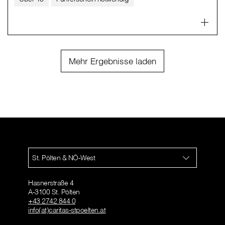
Mehr Ergebnisse laden
St. Pölten & NÖ-West
Hasnerstraße 4
A-3100 St. Pölten
+43 2742 844 0
info(at)caritas-stpoelten.at