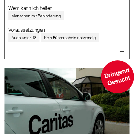
Wem kann ich helfen
Menschen mit Behinderung
Voraussetzungen
Auch unter 18
Kein Führerschein notwendig
D
ri
n
g
e
n
d
G
e
s
u
c
ht