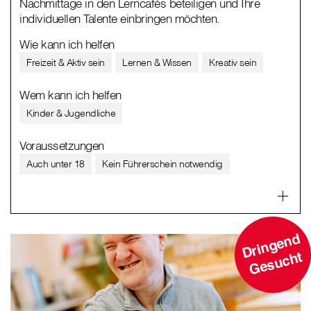
Nachmittage in den Lerncafés beteiligen und Ihre
individuellen Talente einbringen möchten.
Wie kann ich helfen
Freizeit & Aktiv sein
Lernen & Wissen
Kreativ sein
Wem kann ich helfen
Kinder & Jugendliche
Voraussetzungen
Auch unter 18
Kein Führerschein notwendig
D
ri
n
g
e
n
d
G
e
s
u
c
ht