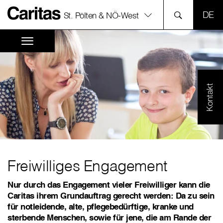
SPR
St. Pölten & NÖ-West
Kontakt
Freiwilliges Engagement
Nur durch das Engagement vieler Freiwilliger kann die
Caritas ihrem Grundauftrag gerecht werden: Da zu sein
für notleidende, alte, pflegebedürftige, kranke und
sterbende Menschen, sowie für jene, die am Rande der