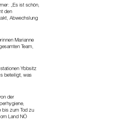
er: „Es ist schön,
ht den
ntakt, Abwechslung
erinnen Marianne
m gesamten Team,
.
stationen Ybbsitz
 beteiligt, was
von der
rperhygiene,
e bis zum Tod zu
n vom Land NÖ