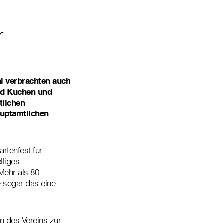
r
l verbrachten auch
nd Kuchen und
tlichen
auptamtlichen
rtenfest für
lliges
Mehr als 80
 sogar das eine
n des Vereins zur