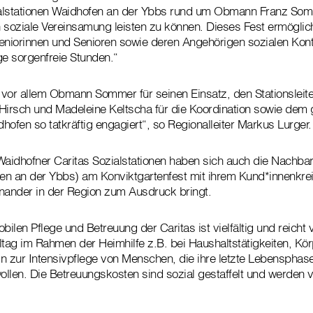
alstationen Waidhofen an der Ybbs rund um Obmann Franz Somm
 soziale Vereinsamung leisten zu können. Dieses Fest ermöglic
Seniorinnen und Senioren sowie deren Angehörigen sozialen Ko
ge sorgenfreie Stunden.“
r vor allem Obmann Sommer für seinen Einsatz, den Stationsleit
 Hirsch und Madeleine Keltscha für die Koordination sowie de
dhofen so tatkräftig engagiert“, so Regionalleiter Markus Lurger
idhofner Caritas Sozialstationen haben sich auch die Nachbar
n an der Ybbs) am Konviktgartenfest mit ihrem Kund*innenkreis
inander in der Region zum Ausdruck bringt.
ilen Pflege und Betreuung der Caritas ist vielfältig und reicht 
ltag im Rahmen der Heimhilfe z.B. bei Haushaltstätigkeiten, Kö
hin zur Intensivpflege von Menschen, die ihre letzte Lebensphas
ollen. Die Betreuungskosten sind sozial gestaffelt und werde