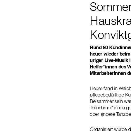
Sommerf
Hauskra
Konvikt
Rund 80 Kundinnen
heuer wieder beim
uriger Live-Musik 
Helfer*innen des 
Mitarbeiterinnen d
Heuer fand in Waidh
pflegebedürftige Ku
Beisammensein war 
Teilnehmer*innen g
oder andere Tanzb
Organisiert wurde d