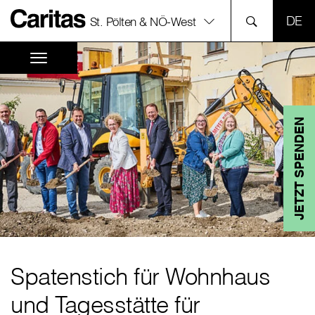
SPR
St. Pölten & NÖ-West
JETZT SPENDEN
Spatenstich für Wohnhaus
und Tagesstätte für