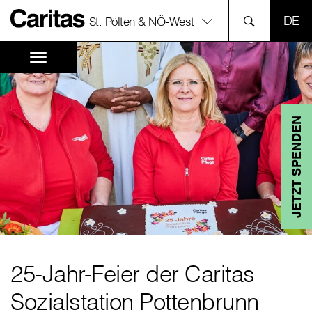
SPR
St. Pölten & NÖ-West
JETZT SPENDEN
25-Jahr-Feier der Caritas
Sozialstation Pottenbrunn