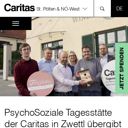
SPR
St. Pölten & NÖ-West
JETZT SPENDEN
PsychoSoziale Tagesstätte
der Caritas in Zwettl übergibt