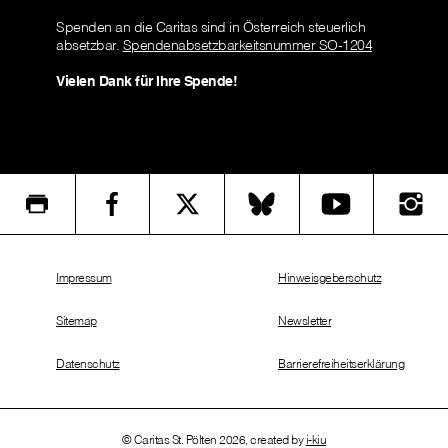
Spenden an die Caritas sind in Österreich steuerlich
absetzbar.
Spendenabsetzbarkeitsnummer SO-1204
Vielen Dank für Ihre Spende!
Impressum
Hinweisgeberschutz
Sitemap
Newsletter
Datenschutz
Barrierefreiheitserklärung
© Caritas St. Pölten 2026, created by
i-kiu