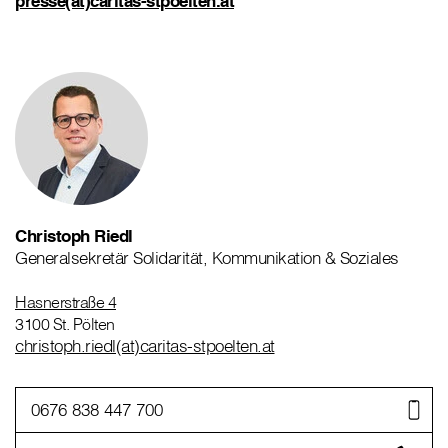
presse(at)caritas-stpoelten.at
Christoph Riedl
Generalsekretär Solidarität, Kommunikation & Soziales
Hasnerstraße 4
3100 St. Pölten
christoph.riedl(at)caritas-stpoelten.at
0676 838 447 700