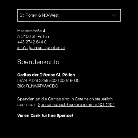
St. Pölten & NÖ-West
Hasnerstraße 4
A-3100 St. Pölten
+43 2742 844 0
info(at)caritas-stpoelten.at
Spendenkonto
Caritas der Diözese St. Pölten
IBAN: AT28 3258 5000 0007 6000
BIC: RLNWATWWOBG
Spenden an die Caritas sind in Österreich steuerlich
absetzbar.
Spendenabsetzbarkeitsnummer SO-1204
Vielen Dank für Ihre Spende!