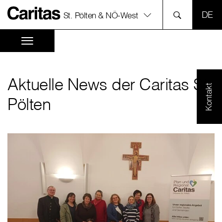
SPR
St. Pölten & NÖ-West
Aktuelle News der Caritas St.
Kontakt
Pölten