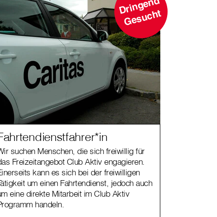
D
ri
n
g
e
n
d
G
e
s
u
c
ht
Fahrtendienstfahrer*in
Wir suchen Menschen, die sich freiwillig für
das Freizeitangebot Club Aktiv engagieren.
Einerseits kann es sich bei der freiwilligen
Tätigkeit um einen Fahrtendienst, jedoch auch
um eine direkte Mitarbeit im Club Aktiv
Programm handeln.