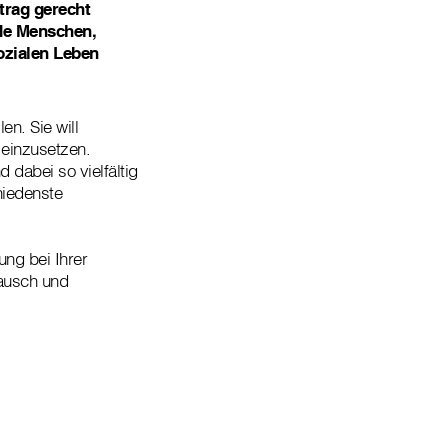
trag gerecht
nde Menschen,
ozialen Leben
en. Sie will
 einzusetzen.
 dabei so vielfältig
hiedenste
ung bei Ihrer
tausch und