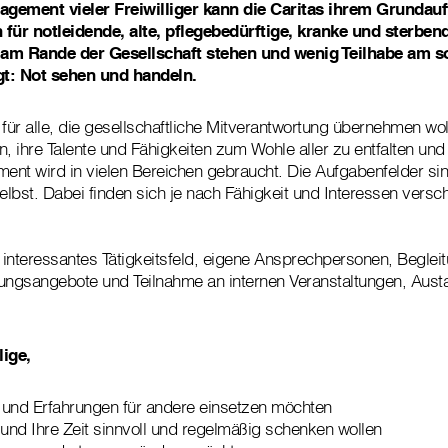
gement vieler Freiwilliger kann die Caritas ihrem Grundauf
 für notleidende, alte, pflegebedürftige, kranke und sterbe
e am Rande der Gesellschaft stehen und wenig Teilhabe am s
gt: Not sehen und handeln.
n für alle, die gesellschaftliche Mitverantwortung übernehmen woll
 ihre Talente und Fähigkeiten zum Wohle aller zu entfalten und
ment wird in vielen Bereichen gebraucht. Die Aufgabenfelder sind
lbst. Dabei finden sich je nach Fähigkeit und Interessen versc
 interessantes Tätigkeitsfeld, eigene Ansprechpersonen, Begleit
ldungsangebote und Teilnahme an internen Veranstaltungen, Aus
lige,
n und Erfahrungen für andere einsetzen möchten
nd Ihre Zeit sinnvoll und regelmäßig schenken wollen