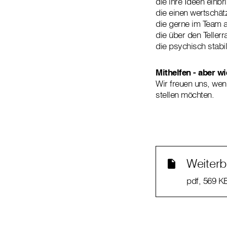
die ihre Ideen einb
die einen wertschä
die gerne im Team a
die über den Teller
die psychisch stabil
Mithelfen - aber w
Wir freuen uns, wenn
stellen möchten.
Weiterb
pdf
, 569 K