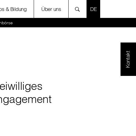
SPRACHE AUSWÄH
bs & Bildung
Über uns
enbörse
Kontakt
eiwilliges
ngagement