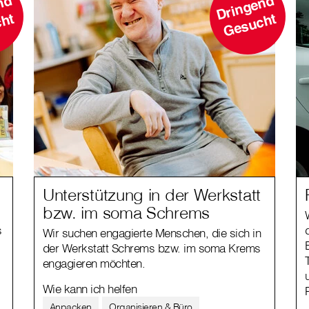
D
i
n
g
e
n
d
G
e
s
u
c
D
ri
n
g
e
n
d
G
e
s
u
c
t
ht
Unterstützung in der Werkstatt
bzw. im soma Schrems
s
Wir suchen engagierte Menschen, die sich in
der Werkstatt Schrems bzw. im soma Krems
engagieren möchten.
Wie kann ich helfen
Anpacken
Organisieren & Büro