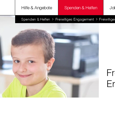
Hilfe & Angebote
Spenden & Helfen
Jo
Spenden & Helfen
Freiwilliges Engagement
Freiwillig
Fr
E