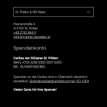
St. Pölten & NÖ-West
Hasnerstraße 4
A-3100 St. Pölten
+43 2742 844 0
info(at)caritas-stpoelten.at
Spendenkonto
Caritas der Diözese St. Pölten
IBAN: AT28 3258 5000 0007 6000
BIC: RLNWATWWOBG
Spenden an die Caritas sind in Österreich steuerlich
absetzbar.
Spendenabsetzbarkeitsnummer SO-1204
Vielen Dank für Ihre Spende!