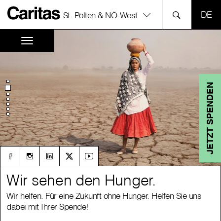
SPR
St. Pölten & NÖ-West
JETZT SPENDEN
Wir sehen den Hunger.
Wir sehen den Hunger.
Wir helfen. Für eine Zukunft ohne Hunger. Helfen Sie uns
Wir helfen. Für eine Zukunft ohne Hunger. Helfen Sie uns
dabei mit Ihrer Spende!
dabei mit Ihrer Spende!