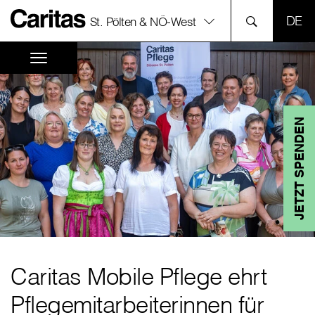
SPR
St. Pölten & NÖ-West
JETZT SPENDEN
Caritas Mobile Pflege ehrt
Pflegemitarbeiterinnen für