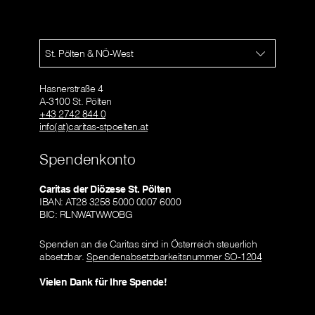
St. Pölten & NÖ-West
Hasnerstraße 4
A-3100 St. Pölten
+43 2742 844 0
info(at)caritas-stpoelten.at
Spendenkonto
Caritas der Diözese St. Pölten
IBAN: AT28 3258 5000 0007 6000
BIC: RLNWATWWOBG
Spenden an die Caritas sind in Österreich steuerlich
absetzbar.
Spendenabsetzbarkeitsnummer SO-1204
Vielen Dank für Ihre Spende!