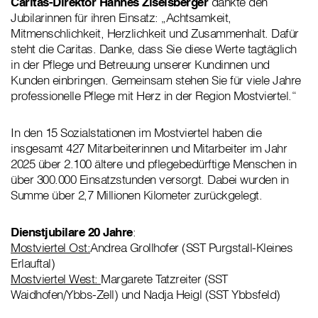
Caritas-Direktor
Hannes Ziselsberger
dankte den
Jubilarinnen für ihren Einsatz: „Achtsamkeit,
Mitmenschlichkeit, Herzlichkeit und Zusammenhalt. Dafür
steht die Caritas. Danke, dass Sie diese Werte tagtäglich
in der Pflege und Betreuung unserer Kundinnen und
Kunden einbringen. Gemeinsam stehen Sie für viele Jahre
professionelle Pflege mit Herz in der Region Mostviertel.“
In den 15 Sozialstationen im Mostviertel haben die
insgesamt 427 Mitarbeiterinnen und Mitarbeiter im Jahr
2025 über 2.100 ältere und pflegebedürftige Menschen in
über 300.000 Einsatzstunden versorgt. Dabei wurden in
Summe über 2,7 Millionen Kilometer zurückgelegt.
Dienstjubilare 20 Jahre
:
Mostviertel Ost:
Andrea Grollhofer (SST Purgstall-Kleines
Erlauftal)
Mostviertel West:
Margarete Tatzreiter (SST
Waidhofen/Ybbs-Zell) und Nadja Heigl (SST Ybbsfeld)