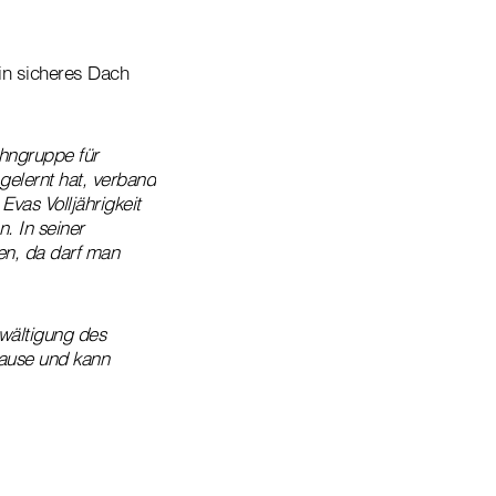
in sicheres Dach
ohngruppe für
gelernt hat, verband
vas Volljährigkeit
. In seiner
en, da darf man
ewältigung des
Hause und kann