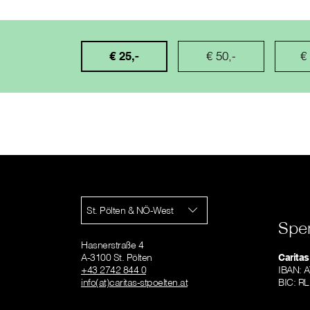
€ 25,-
€ 50,-
€
St. Pölten & NÖ-West
Spe
Hasnerstraße 4
A-3100 St. Pölten
Caritas
+43 2742 844 0
IBAN: 
info(at)caritas-stpoelten.at
BIC: 