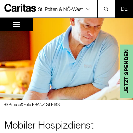
SPR
St. Pölten & NÖ-West
JETZT SPENDEN
© Presse&Foto FRANZ GLEISS
Mobiler Hospizdienst