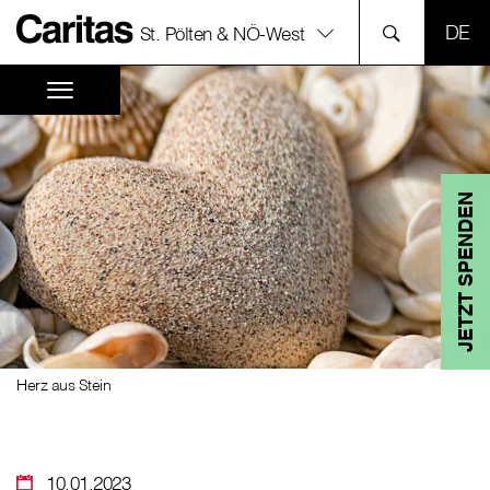
SPR
St. Pölten & NÖ-West
JETZT SPENDEN
Herz aus Stein
10.01.2023