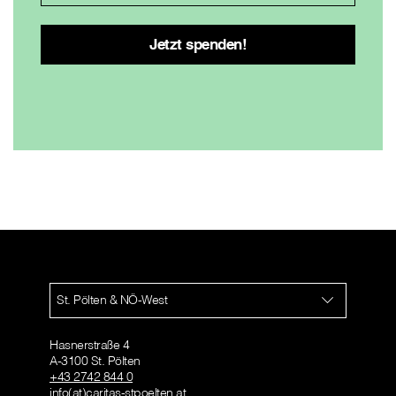
St. Pölten & NÖ-West
Hasnerstraße 4
A-3100 St. Pölten
+43 2742 844 0
info(at)caritas-stpoelten.at