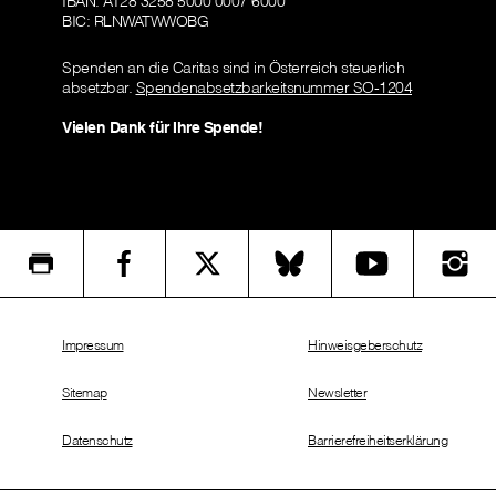
IBAN: AT28 3258 5000 0007 6000
BIC: RLNWATWWOBG
Spenden an die Caritas sind in Österreich steuerlich
absetzbar.
Spendenabsetzbarkeitsnummer SO-1204
Vielen Dank für Ihre Spende!
Impressum
Hinweisgeberschutz
Sitemap
Newsletter
Datenschutz
Barrierefreiheitserklärung