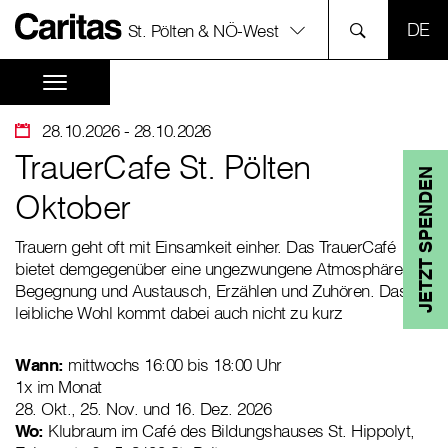
SPR
St. Pölten & NÖ-West
28.10.2026
- 28.10.2026
TrauerCafe St. Pölten
JETZT SPENDEN
Oktober
Trauern geht oft mit Einsamkeit einher. Das TrauerCafé
bietet demgegenüber eine ungezwungene Atmosphäre für
Begegnung und Austausch, Erzählen und Zuhören. Das
leibliche Wohl kommt dabei auch nicht zu kurz
Wann:
mittwochs 16:00 bis 18:00 Uhr
1x im Monat
28. Okt., 25. Nov. und 16. Dez. 2026
Wo:
Klubraum im Café des Bildungshauses St. Hippolyt,