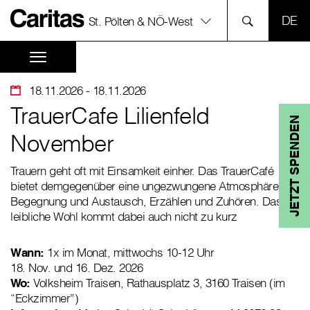
SPR
St. Pölten & NÖ-West
18.11.2026
- 18.11.2026
TrauerCafe Lilienfeld
JETZT SPENDEN
November
Trauern geht oft mit Einsamkeit einher. Das TrauerCafé
bietet demgegenüber eine ungezwungene Atmosphäre für
Begegnung und Austausch, Erzählen und Zuhören. Das
leibliche Wohl kommt dabei auch nicht zu kurz
Wann:
1x im Monat, mittwochs 10-12 Uhr
18. Nov. und 16. Dez. 2026
Wo:
Volksheim Traisen, Rathausplatz 3, 3160 Traisen (im
“Eckzimmer”)