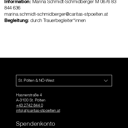
Information:
Marina Schmidt-Schmidberger M 0676 83
844 636
marina.schmidt-schmidberger@caritas-stpoelten.at
Begleitung:
durch Trauerbegleiter*innen
St. Pölten & NÖ-West
Hasnerstraße 4
A-3100 St. Pölten
+43 2742 844 0
info(at)caritas-stpoelten.at
Spendenkonto