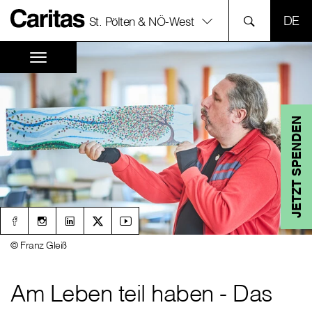
SPR
St. Pölten & NÖ-West
JETZT SPENDEN
© Franz Gleiß
Am Leben teil haben - Das