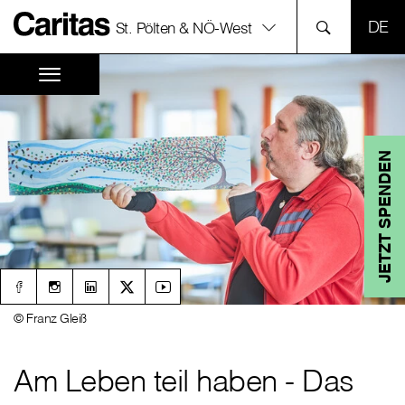
SPR
St. Pölten & NÖ-West
JETZT SPENDEN
© Franz Gleiß
Am Leben teil haben - Das