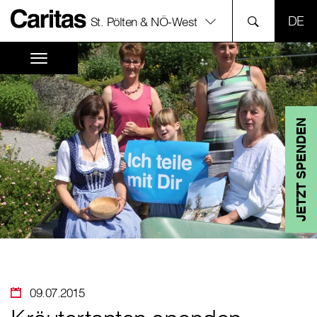
SPR
St. Pölten & NÖ-West
JETZT SPENDEN
09.07.2015