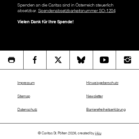
Spenden an die Caritas sind in Österreich steuerlich
absetzbar.
Spendenabsetzbarkeitsnummer SO-1204
Vielen Dank für Ihre Spende!
Impressum
Hinweisgeberschutz
Sitemap
Newsletter
Datenschutz
Barrierefreiheitserklärung
© Caritas St. Pölten 2026, created by
i-kiu