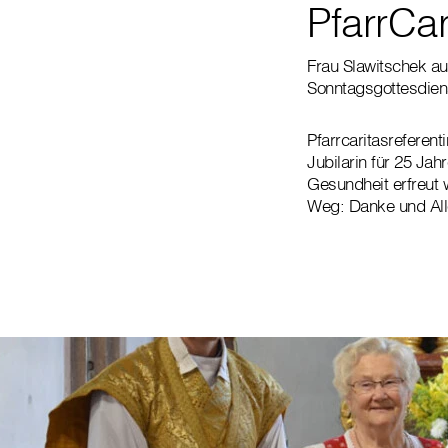
PfarrCar
Frau Slawitschek au
Sonntagsgottesdiens
Pfarrcaritasreferen
Jubilarin für 25 Ja
Gesundheit erfreut w
Weg: Danke und All