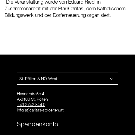
Die Veranstaltung wurde von Eduard Riedl in
Zusammenarbeit mit der PfarrCaritas, dem Katholischem
Bildungswerk und der Dorferneuerung organisiert.
St. Pölten & NÖ-West
Hasnerstraße 4
A-3100 St. Pölten
+43 2742 844 0
info(at)caritas-stpoelten.at
Spendenkonto