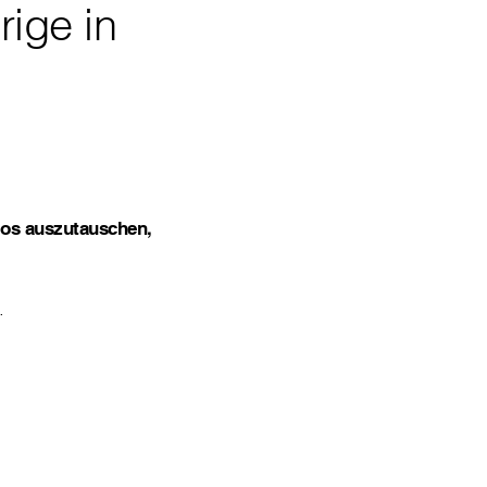
ige in
los auszutauschen,
.