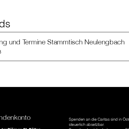
ds
ung und Termine Stammtisch Neulengbach
B
ndenkonto
Spenden an die Caritas sind in Öst
steuerlich absetzbar.