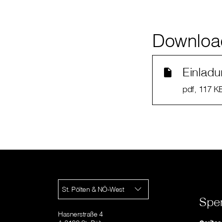
Downloa
Einlad
pdf
, 117 K
St. Pölten & NÖ-West
Spe
Hasnerstraße 4