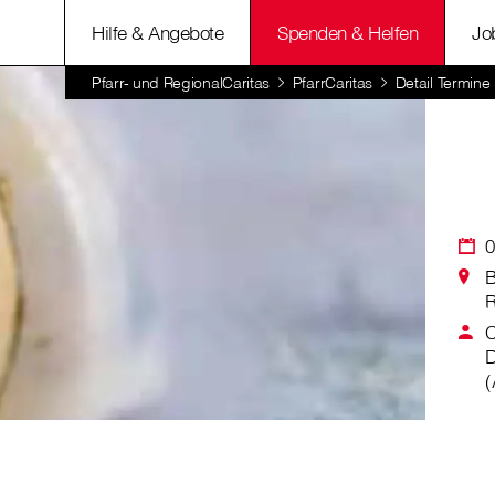
Hilfe & Angebote
Spenden & Helfen
Jo
Pfarr- und RegionalCaritas
PfarrCaritas
Detail Termine
0
B
R
C
D
(